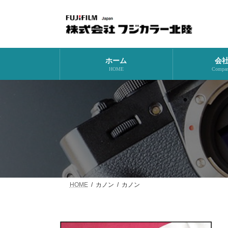
コ
ナ
ン
ビ
テ
ゲ
ン
ー
ツ
シ
へ
ョ
ホーム
会
ス
ン
HOME
Company
キ
に
ッ
移
プ
動
HOME
カノン
カノン