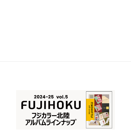
Facebook
X
Bluesky
Hatena
LINE
Copy