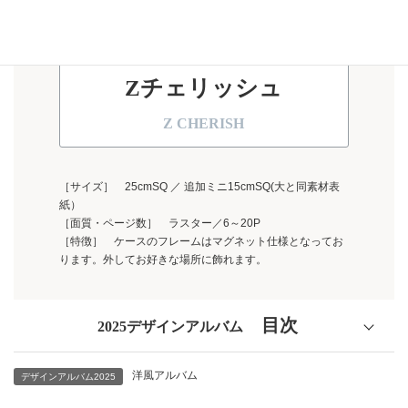
Zチェリッシュ
Z CHERISH
［サイズ］ 25cmSQ ／ 追加ミニ15cmSQ(大と同素材表
紙）
［面質・ページ数］ ラスター／6～20P
［特徴］ ケースのフレームはマグネット仕様となってお
ります。外してお好きな場所に飾れます。
目次
2025デザインアルバム
洋風アルバム
写真アルバム
デザインアルバム2025