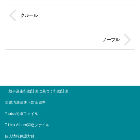
フォルテLR
和風アルバム
クルール
フォルテ
鼓
洋風アルバム
スリープラス
縁 起
ノーブル
ミニョン
デザイン台紙
シュシュボン
KANAZAWAゴールド
エレガン
ルナ
フォトアイテム
クロス 台紙
花 紋
ユーフォリア
レミニセンス
いろはスタンド
クロス ブックタイプ
凛
デザインアルバム パンフレット
クレール
アニバーサリー
PDFファイル（16.1MB）
一般事業主行動計画に基づく行動計画
Zクリスタルフレーム
スタイリッシュアクリア
晴日和A4
チェリッシュ
アルバム発注ガイド
水質汚濁法改正対応資料
ピュア
コフレ
クリスタル両面アクリル30SQ
ORDER FLOW
華の時30SQ
Topics関連ファイル
ブリリアンシー
フラフィー
フロー キーホルダー
アクリアロイヤル25SQ
和飾り
F-Link Album関連ファイル
クルール
Zカリーノ
ポスターフレーム
個人情報保護方針
ちとせ