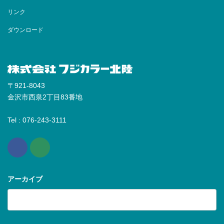
Zチェリッシュ
リンク
六角フレーム
咲華
ノーブル
ダウンロード
マリープレート
ナチュラル
ミルフィーユ
トランク
〒921-8043
デザインキャンバス
金沢市西泉2丁目83番地
竹野(株)製 アルバム紹介
リルパ
Tel : 076-243-3111
コティ
アーカイブ
ア
ー
カ
イ
ブ