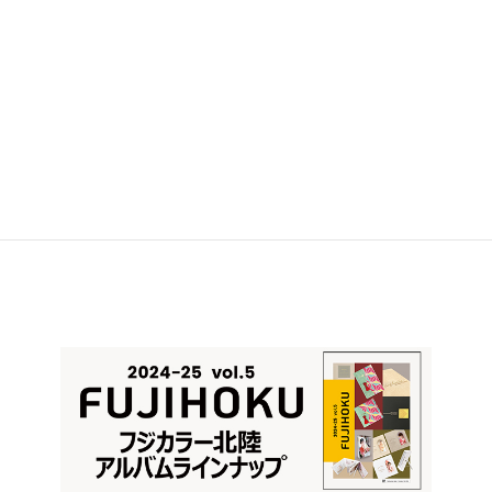
中日フォトメイツと加賀伝統工芸村ゆのくにの森を写す
会
第40回 北陸中日夏花火写真コンテスト