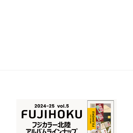
ギャラリー archive
、
ギャラリー展示中/予定
カテゴリー
第12回 三軌会写真部石川支部展
’20 写友犀川写真展