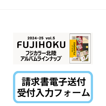
写団きたぐに 作品展（8月28日～9月3日）