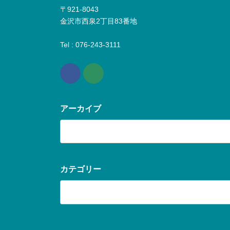
〒921-8043
金沢市西泉2丁目83番地
Tel : 076-243-3111
アーカイブ
ア
ー
カ
イ
ブ
カテゴリー
カ
テ
ゴ
リ
ー