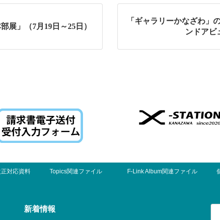
「ギャラリーかなざわ」のペ
展」（7月19日～25日）
ンドアビ
改正対応資料
Topics関連ファイル
F-Link Album関連ファイル
検
新着情報
索: