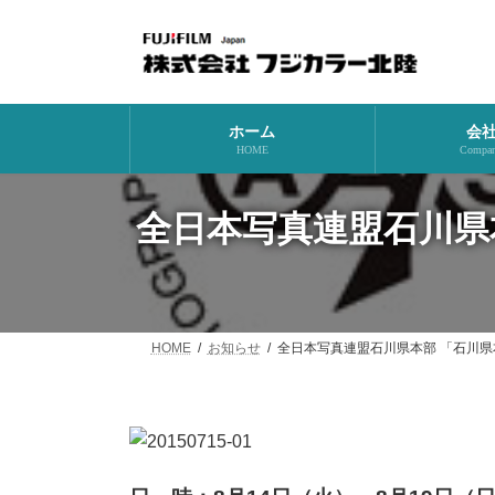
コ
ナ
ン
ビ
テ
ゲ
ン
ー
ツ
シ
へ
ョ
ホーム
会
ス
ン
HOME
Company
キ
に
ッ
移
全日本写真連盟石川県
プ
動
HOME
お知らせ
全日本写真連盟石川県本部 「石川