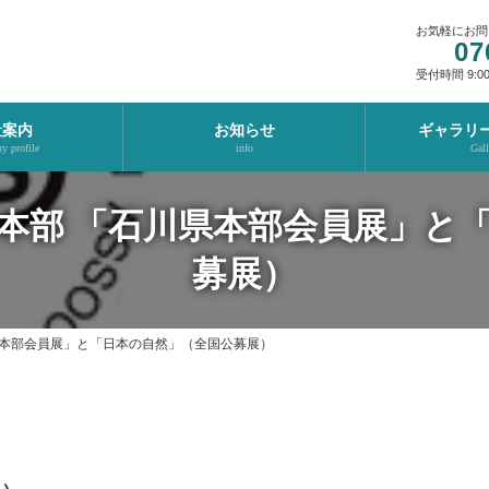
お気軽にお問
07
受付時間 9:00-
社案内
お知らせ
ギャラリ
 profile
info
Gall
本部 「石川県本部会員展」と
募展）
県本部会員展」と「日本の自然」（全国公募展）